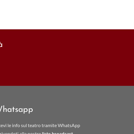
à
hatsapp
cevi le info sul teatro tramite WhatsApp
crivendoti alle nostre
liste broadcast
.