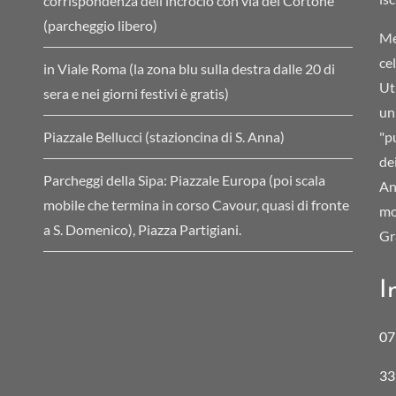
corrispondenza dell’incrocio con via del Cortone
(parcheggio libero)
Me
ce
in Viale Roma (la zona blu sulla destra dalle 20 di
Ut
sera e nei giorni festivi è gratis)
un
Piazzale Bellucci (stazioncina di S. Anna)
"pu
de
Parcheggi della Sipa: Piazzale Europa (poi scala
An
mobile che termina in corso Cavour, quasi di fronte
mo
a S. Domenico), Piazza Partigiani.
Gr
I
07
33