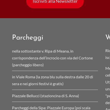
Iscriviti alla Newsletter
Parcheggi
W
Ri
nella sottostante v. Ripa di Meana, in
is
corrispondenza dell’incrocio con via del Cortone
(parcheggio libero)
Me
ce
in Viale Roma (la zona blu sulla destra dalle 20 di
Ut
sera e nei giorni festivi è gratis)
un
Piazzale Bellucci (stazioncina di S. Anna)
"pu
de
Parcheggi della Sipa: Piazzale Europa (poi scala
An