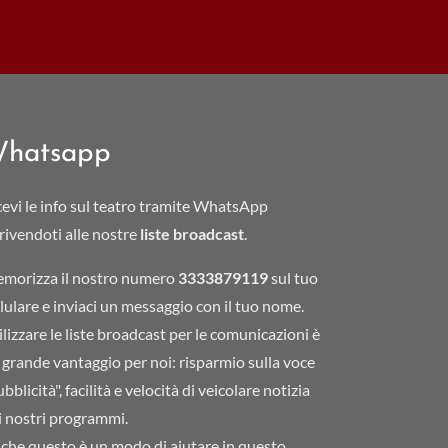
hatsapp
cevi le info sul teatro tramite WhatsApp
crivendoti alle nostre
liste broadcast
.
morizza il nostro numero
3333879119
sul tuo
llulare e inviaci un messaggio con il tuo nome.
ilizzare le liste broadcast per le comunicazioni è
 grande vantaggio per noi: risparmio sulla voce
bblicità", facilità e velocità di veicolare notizia
i nostri programmi.
che questo è un modo di aiutare in questo