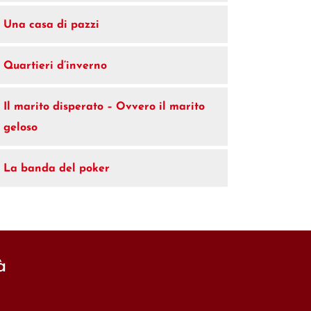
Una casa di pazzi
Quartieri d’inverno
Il marito disperato – Ovvero il marito
geloso
La banda del poker
à