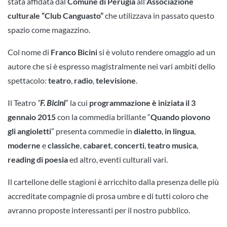
stata affidata dal
Comune di Perugia
all’
Associazione
culturale “Club Canguasto”
che utilizzava in passato questo
spazio come magazzino.
Col nome di
Franco Bicini
si è voluto rendere omaggio ad un
autore che si è espresso magistralmente nei vari ambiti dello
spettacolo:
teatro
,
radio
,
televisione
.
Il Teatro
“
F. Bicini
” la cui
programmazione è iniziata il 3
gennaio 2015
con la commedia brillante “
Quando piovono
gli angioletti
” presenta commedie in
dialetto
,
in lingua
,
moderne
e
classiche
,
cabaret
,
concerti
,
teatro musica
,
reading di poesia
ed altro, eventi culturali vari.
Il cartellone delle stagioni è arricchito dalla presenza delle più
accreditate compagnie di prosa umbre e di tutti coloro che
avranno proposte interessanti per il nostro pubblico.