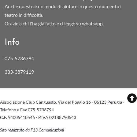
Anche questo è un modo di aiutare in questo momento il
teatro in difficoltà.
Grazie a chi l'ha già fatto e ci legge su whatsapp.
Info
075-5736794
333-3879119
Associazione Club Canguasto. Via del Poggio 16 - 06123 Perugia -
Telefono e Fax 075-5736794
C.F. 94005410546 - P.IVA 02188790543
Sito realizzato da F13 Comunicazioni