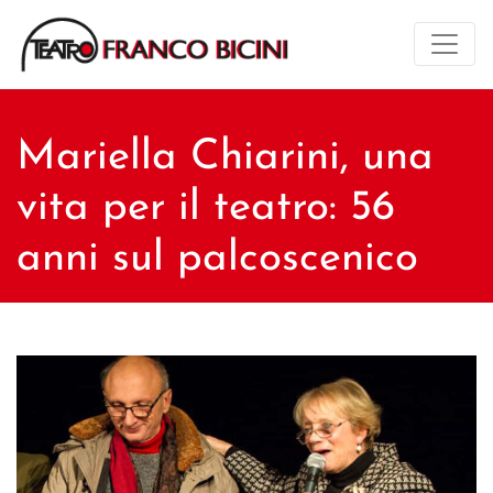
Mariella Chiarini, una
vita per il teatro: 56
anni sul palcoscenico