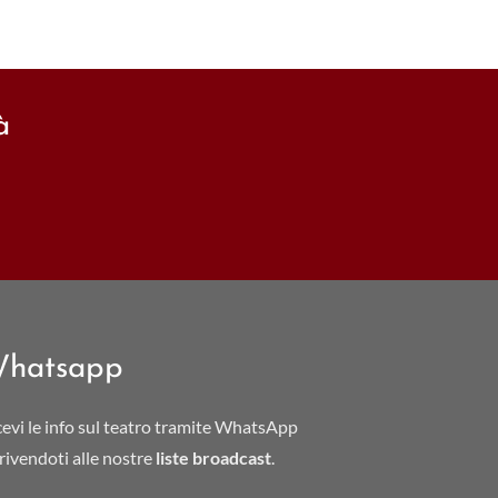
à
hatsapp
cevi le info sul teatro tramite WhatsApp
crivendoti alle nostre
liste broadcast
.