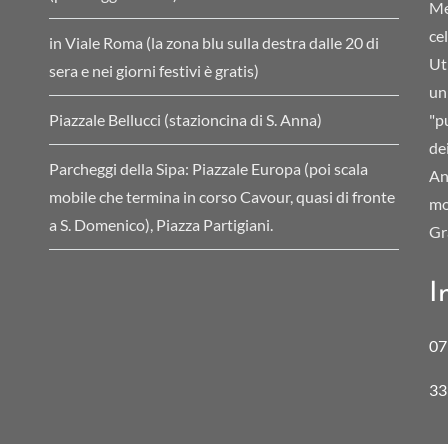
Me
ce
in Viale Roma (la zona blu sulla destra dalle 20 di
Ut
sera e nei giorni festivi è gratis)
un
Piazzale Bellucci (stazioncina di S. Anna)
"pu
de
Parcheggi della Sipa: Piazzale Europa (poi scala
An
mobile che termina in corso Cavour, quasi di fronte
mo
a S. Domenico), Piazza Partigiani.
Gr
I
07
33