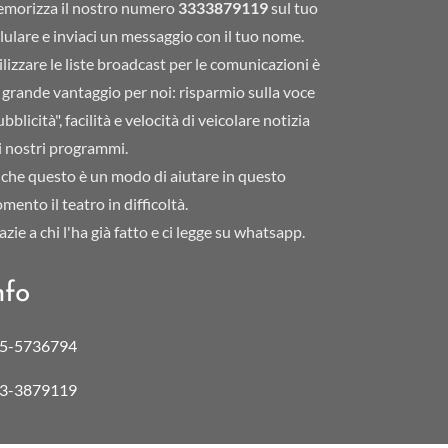
morizza il nostro numero
3333879119
sul tuo
llulare e inviaci un messaggio con il tuo nome.
ilizzare le liste broadcast per le comunicazioni è
 grande vantaggio per noi: risparmio sulla voce
bblicità", facilità e velocità di veicolare notizia
i nostri programmi.
che questo è un modo di aiutare in questo
mento il teatro in difficoltà.
azie a chi l'ha già fatto e ci legge su whatsapp.
nfo
5-5736794
3-3879119